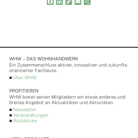
Facebook
LinkedIn
Copy
Email
Teilen
Link
WHW – DAS WOHNHANDWERK
Ein Zusammen­schluss aktiver, inno­vativer und zukunfts­
orientierter Fach­leute.
■
Über WHW
PROFITIEREN
WHW bietet seinen Mitgliedern ein etwas anderes und
breites Angebot an Aktualitäten und Aktivitäten:
■
Newsletter
■
Veranstaltungen
■
Rückblicke