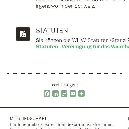
irgendwo in der Schweiz.
STATUTEN
Sie können die WHW-Statuten (Stand 2
Statuten «Vereinigung für das Wohn
Weitersagen:
Facebook
LinkedIn
Copy
Email
Teilen
Link
MITGLIEDSCHAFT
Für Innendekorateure, Innendekorationsnäherinnen,