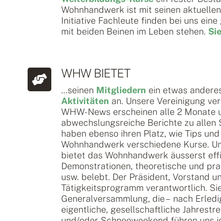
Wohnhandwerk ist mit seinen aktuelle
Initiative Fachleute finden bei uns eine
mit beiden Beinen im Leben stehen.
Sie
WHW BIETET
…seinen
Mitgliedern
ein etwas andere
Aktivitäten
an. Unsere Vereinigung ver
WHW-News erscheinen alle 2 Monate un
abwechslungsreiche Berichte zu allen S
haben ebenso ihren Platz, wie Tips und 
Wohnhandwerk verschiedene Kurse. Unt
bietet das Wohnhandwerk äusserst effi
Demonstrationen, theoretische und pra
usw. belebt. Der Präsident, Vorstand u
Tätigkeitsprogramm verantwortlich. Sie
Generalversammlung, die – nach Erledi
eigentliche, gesellschaftliche Jahrest
und/oder Schneeweekend führen uns je