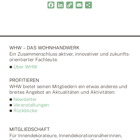
Facebook
LinkedIn
Copy
Email
Teilen
Link
WHW – DAS WOHNHANDWERK
Ein Zusammen­schluss aktiver, inno­vativer und zukunfts­
orientierter Fach­leute.
■
Über WHW
PROFITIEREN
WHW bietet seinen Mitgliedern ein etwas anderes und
breites Angebot an Aktualitäten und Aktivitäten:
■
Newsletter
■
Veranstaltungen
■
Rückblicke
MITGLIEDSCHAFT
Für Innendekorateure, Innendekorationsnäherinnen,