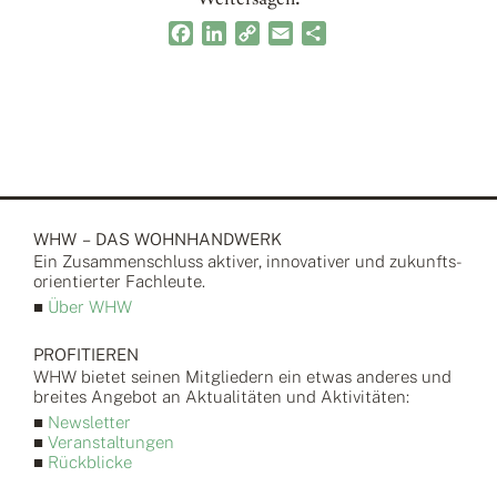
Facebook
LinkedIn
Copy
Email
Teilen
Link
WHW – DAS WOHNHANDWERK
Ein Zusammen­schluss aktiver, inno­vativer und zukunfts­
orientierter Fach­leute.
■
Über WHW
PROFITIEREN
WHW bietet seinen Mitgliedern ein etwas anderes und
breites Angebot an Aktualitäten und Aktivitäten:
■
Newsletter
■
Veranstaltungen
■
Rückblicke