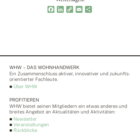
Facebook
LinkedIn
Copy
Email
Teilen
Link
WHW – DAS WOHNHANDWERK
Ein Zusammen­schluss aktiver, inno­vativer und zukunfts­
orientierter Fach­leute.
■
Über WHW
PROFITIEREN
WHW bietet seinen Mitgliedern ein etwas anderes und
breites Angebot an Aktualitäten und Aktivitäten:
■
Newsletter
■
Veranstaltungen
■
Rückblicke