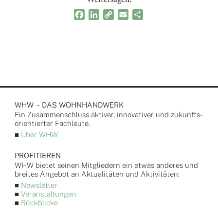
Facebook
LinkedIn
Copy
Email
Teilen
Link
WHW – DAS WOHNHANDWERK
Ein Zusammen­schluss aktiver, inno­vativer und zukunfts­
orientierter Fach­leute.
■
Über WHW
PROFITIEREN
WHW bietet seinen Mitgliedern ein etwas anderes und
breites Angebot an Aktualitäten und Aktivitäten:
■
Newsletter
■
Veranstaltungen
■
Rückblicke