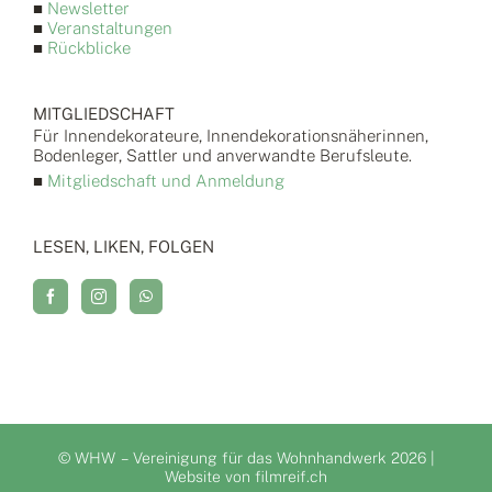
■
Newsletter
■
Veranstaltungen
■
Rückblicke
MITGLIEDSCHAFT
Für Innendekorateure, Innendekorationsnäherinnen,
Bodenleger, Sattler und anverwandte Berufsleute.
■
Mitgliedschaft und Anmeldung
LESEN, LIKEN, FOLGEN
© WHW – Vereinigung für das Wohnhandwerk
2026 |
Website von
filmreif.ch