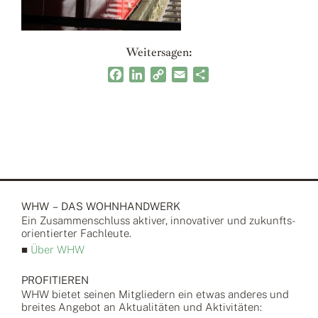
Weitersagen:
Facebook
LinkedIn
Copy
Email
Teilen
Link
WHW – DAS WOHNHANDWERK
Ein Zusammen­schluss aktiver, inno­vativer und zukunfts­
orientierter Fach­leute.
■
Über WHW
PROFITIEREN
WHW bietet seinen Mitgliedern ein etwas anderes und
breites Angebot an Aktualitäten und Aktivitäten: