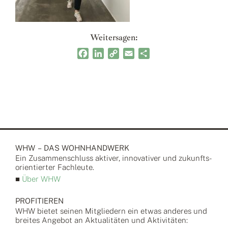
Weitersagen:
Facebook
LinkedIn
Copy
Email
Teilen
Link
WHW – DAS WOHNHANDWERK
Ein Zusammen­schluss aktiver, inno­vativer und zukunfts­
orientierter Fach­leute.
■
Über WHW
PROFITIEREN
WHW bietet seinen Mitgliedern ein etwas anderes und
breites Angebot an Aktualitäten und Aktivitäten: