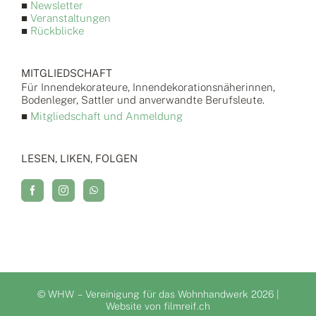
■
Newsletter
■
Veranstaltungen
■
Rückblicke
MITGLIEDSCHAFT
Für Innendekorateure, Innendekorationsnäherinnen,
Bodenleger, Sattler und anverwandte Berufsleute.
■
Mitgliedschaft und Anmeldung
LESEN, LIKEN, FOLGEN
© WHW – Vereinigung für das Wohnhandwerk
2026 |
Website von
filmreif.ch