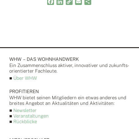
Facebook
LinkedIn
Copy
Email
Teilen
Link
WHW – DAS WOHNHANDWERK
Ein Zusammen­schluss aktiver, inno­vativer und zukunfts­
orientierter Fach­leute.
■
Über WHW
PROFITIEREN
WHW bietet seinen Mitgliedern ein etwas anderes und
breites Angebot an Aktualitäten und Aktivitäten:
■
Newsletter
■
Veranstaltungen
■
Rückblicke