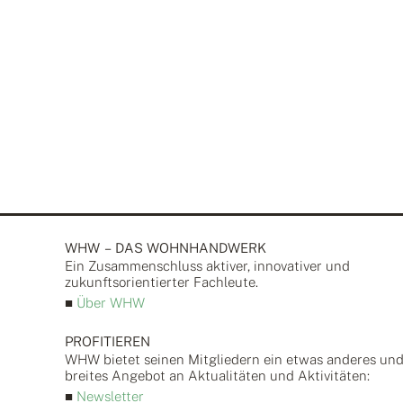
WHW – DAS WOHNHANDWERK
Ein Zusammen­schluss aktiver, inno­vativer und
zukunfts­orientierter Fach­leute.
■
Über WHW
PROFITIEREN
WHW bietet seinen Mitgliedern ein etwas anderes un
breites Angebot an Aktualitäten und Aktivitäten:
■
Newsletter