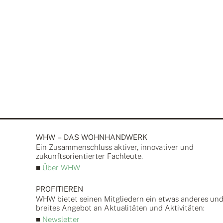
WHW – DAS WOHNHANDWERK
Ein Zusammen­schluss aktiver, inno­vativer und
zukunfts­orientierter Fach­leute.
■
Über WHW
PROFITIEREN
WHW bietet seinen Mitgliedern ein etwas anderes un
breites Angebot an Aktualitäten und Aktivitäten:
■
Newsletter