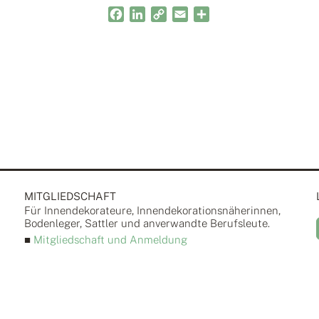
Facebook
LinkedIn
Copy
Email
Teilen
Link
MITGLIEDSCHAFT
Für Innendekorateure, Innendekorationsnäherinnen,
Bodenleger, Sattler und anverwandte Berufsleute.
■
Mitgliedschaft und Anmeldung
d