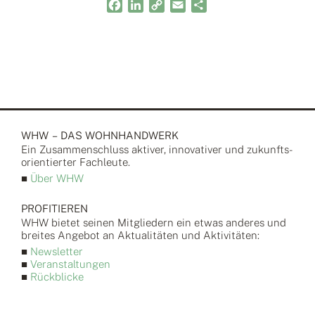
Facebook
LinkedIn
Copy
Email
Teilen
Link
WHW – DAS WOHNHANDWERK
Ein Zusammen­schluss aktiver, inno­vativer und zukunfts­
orientierter Fach­leute.
■
Über WHW
PROFITIEREN
WHW bietet seinen Mitgliedern ein etwas anderes und
breites Angebot an Aktualitäten und Aktivitäten:
■
Newsletter
■
Veranstaltungen
■
Rückblicke